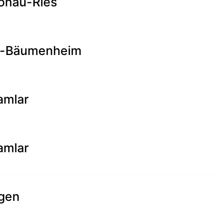
onau-Ries
h-Bäumenheim
amlar
amlar
ngen