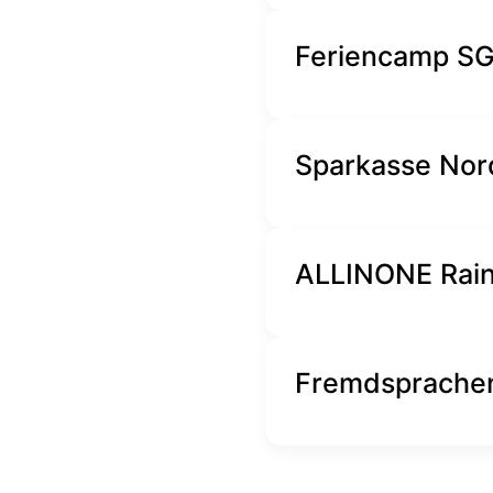
Feriencamp SG
Sparkasse No
ALLINONE Rai
Fremdsprachen