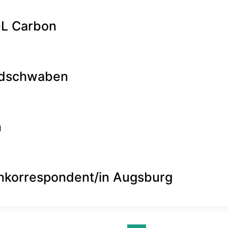
L Carbon
rdschwaben
n
korrespondent/in Augsburg