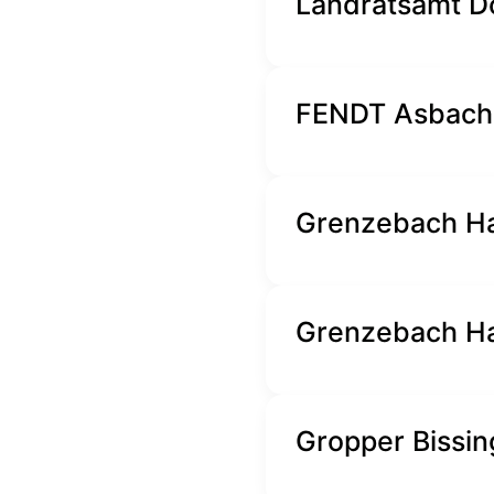
Landratsamt D
FENDT Asbac
Grenzebach H
Grenzebach H
Gropper Bissi