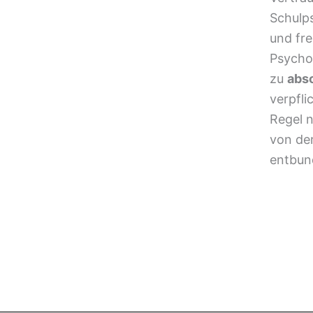
Schulp
und fre
Psycho
zu
abso
verpfli
Regel 
von de
entbun