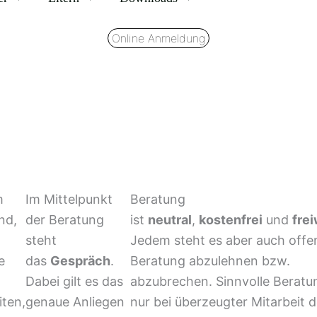
Online Anmeldung
m
Im Mittelpunkt
Beratung
nd,
der Beratung
ist
neutral
,
kostenfrei
und
frei
steht
Jedem steht es aber auch offe
e
das
Gespräch
.
Beratung abzulehnen bzw.
Dabei gilt es das
abzubrechen. Sinnvolle Beratun
iten,
genaue Anliegen
nur bei überzeugter Mitarbeit d