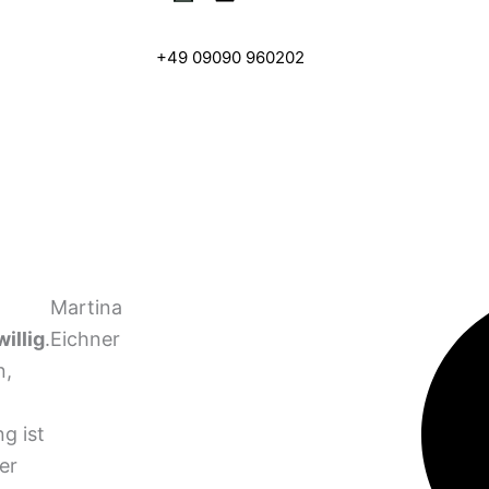
+49 09090 960202
Martina
willig
.
Eichner
n,
g ist
er