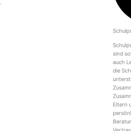
.
Schulp
Schulp
sind s
auch Le
die Sch
unters
Zusamm
Zusamm
Eltern 
persönl
Beratu
Vertrau