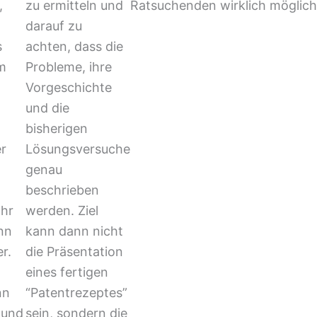
,
zu ermitteln und
Ratsuchenden wirklich möglich
darauf zu
s
achten, dass die
m
Probleme, ihre
Vorgeschichte
und die
bisherigen
er
Lösungsversuche
genau
beschrieben
Ihr
werden. Ziel
nn
kann dann nicht
er.
die Präsentation
eines fertigen
nn
“Patentrezeptes”
 und
sein, sondern die