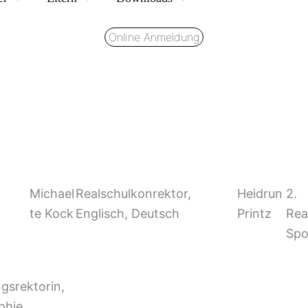
Online Anmeldung
Michael
Realschulkonrektor,
Heidrun
2.
te Kock
Englisch, Deutsch
Printz
Rea
Spo
gsrektorin,
phie,