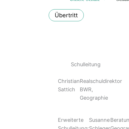
Übertritt
Schulleitung
Christian
Realschuldirektor
Sattich
BWR,
Geographie
Erweiterte
Susanne
Beratun
Schulleitung:
Schleger
Geogra