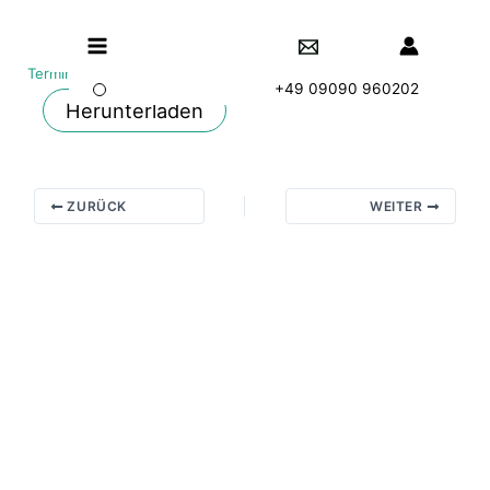
Zum
Main
Inhalt
springen
Terminblatt zur MM FOS Schulaufnahme 2025-26
Menu
+49 09090 960202
Herunterladen
ZURÜCK
WEITER