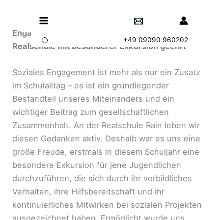
Zum
Main
Inhalt
springen
Engagierte Schülerinnen und Schüler der
Menu
+49 09090 960202
Realschule mit besonderer Exkursion geehrt
Soziales Engagement ist mehr als nur ein Zusatz
im Schulalltag – es ist ein grundlegender
Bestandteil unseres Miteinanders und ein
wichtiger Beitrag zum gesellschaftlichen
Zusammenhalt. An der Realschule Rain leben wir
diesen Gedanken aktiv. Deshalb war es uns eine
große Freude, erstmals in diesem Schuljahr eine
besondere Exkursion für jene Jugendlichen
durchzuführen, die sich durch ihr vorbildliches
Verhalten, ihre Hilfsbereitschaft und ihr
kontinuierliches Mitwirken bei sozialen Projekten
ausgezeichnet haben. Ermöglicht wurde uns